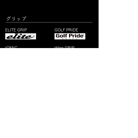
グリップ
ELITE GRIP
GOLF PRIDE
IOMIC
Winn GRIP
パーフェクトプロ
ROYAL GRIP
SUSAS
LAMKIN
JOP
PALMAX
SUPER STROKE
LIFATH
STM
NO1