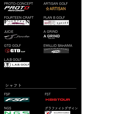
PROTO-CONCEPT
ARTISAN GOLF
FOURTEEN CRAFT
PLAN B GOLF
JUCIE
A GRIND
​GTD GOLF
​EMILLID BAHAMA
L.A.B GOLF
シャフト
FSP
FST
NGS
グラファイトデザイン