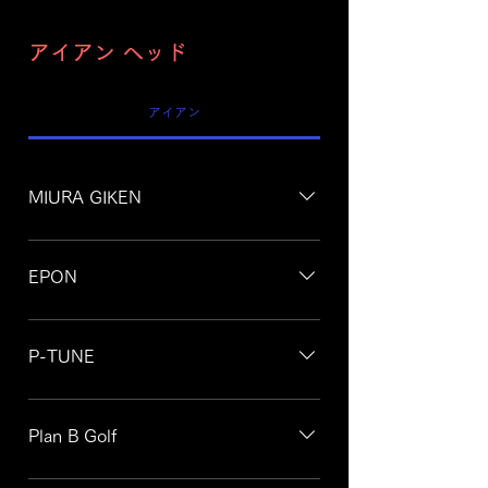
アイアン ヘッド
アイアン
MIURA GIKEN
MB-5003MB-5005CB-1006CB-1007CB-
1007 Y-GRINDCB-1008CB-2006CB-
EPON
2007CB-2008CB-3003CB-301PP-
9003PP-9005 PremiumPP-9005
AF-TOUR MB AF-TOUR CB AF-302 AF-
GenisisIC-601MC-501TB-ZERO​TC-
302 LH AF-303 AF-303 LH AF-503 AF-
P-TUNE
101EI-801PI-401IC-602TC-102PI-402LT-
702 AF-703 SUS 316 2016 Personal AF-
900LC-900
705 AF-505 AF-TOUR MC AF-305 AF-
PG-101 PG-102
706 AF-506 AF-706 S AF-306 AF-506 LH
Plan B Golf
New AF-TOUR CB AF-707 AF-507 AF-
TOUR MB3 S:R
Break Common Sense