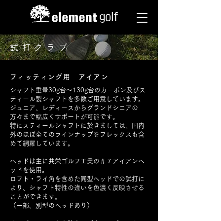
試打クラブ
フィッティング用 アイアン
シャフト重量30g台～130g台のカーボン及びス
ティール製シャフトを多数ご用意しています。
ジュニア、レディースからグランドシニアの
方々まで幅広くサポートが可能です。
特にスティールシャフトに於きましては、国内
外のほぼ全てのラインナップをフレックスも含
めて網羅しています。
ヘッドは主に共栄ゴルフ工業の＃７アイアンヘ
ッドを使用。
ロフト・ライ角を含めた同型ヘッドでの試打に
より、シャフト特性の違いを色濃く反映させる
ことができます。
（一部、別型のヘッドあり）