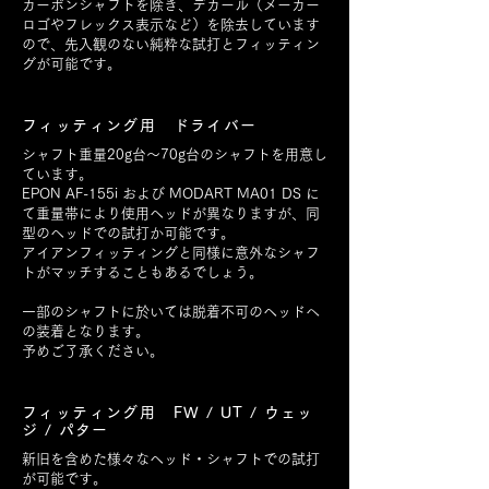
カーボンシャフトを除き、デカール（メーカー
ロゴやフレックス表示など）を除去しています
ので、先入観のない純粋な試打とフィッティン
グが可能です。
フィッティング用 ドライバー
シャフト重量20g台～70g台のシャフトを用意し
ています
。
EPON AF-155i および MODART MA01 DS に
て重量帯により使用ヘッドが異なりますが、同
型のヘッドでの試打か可能です。
アイアンフィッティングと同様に意外なシャフ
トがマッチすることもあるでしょう。
一部のシャフトに於いては脱着不可のヘッドへ
の装着となります。
予めご了承ください。
フィッティング用 FW / UT / ウェッ
ジ / パター
新旧を含めた様々なヘッド・シャフトでの試打
が可能です。