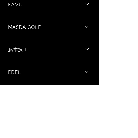
KAMUI
TP-301 TP-501 KP-103 TP-701 CC-
milled Iron
MASDA GOLF
CB-01 HC-01 ファストマッスル JM-H2
藤本技工
FG-Believer FG-Believer HIA FG-Believer
BL-03 HIA マッスル HIA Lマッスル FG-22
EDEL
ST-99 FK-01
CAVITY BACK
MODART
CBC T60 MILLED A60 G MILLED CBF
FORGED IRON
RYOMA GOLF
RYOMA IRON